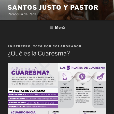
Saltar
SANTOS JUSTO Y PASTOR
al
Parroquia de Parla
contenido
Menú
PUBLICADO
20 FEBRERO, 2026
POR
COLABORADOR
EL
¿Qué es la Cuaresma?