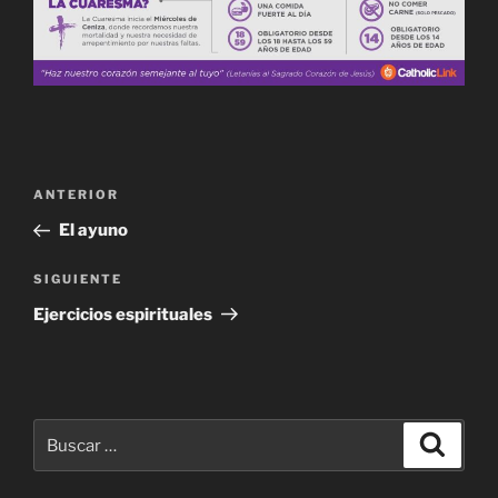
Navegación
Entrada
ANTERIOR
de
anterior:
El ayuno
entradas
Siguiente
SIGUIENTE
entrada
Ejercicios espirituales
Buscar
Buscar
por: