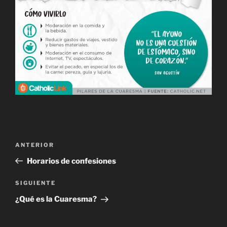
Navegación
Entrada
ANTERIOR
de
anterior:
Horarios de confesiones
entradas
Siguiente
SIGUIENTE
entrada
¿Qué es la Cuaresma?