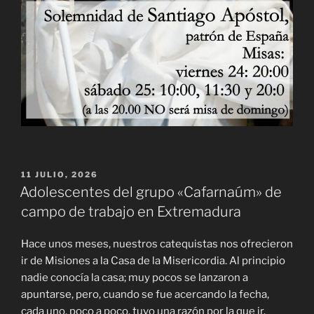
PUBLICADO
11 JULIO, 2026
EL
Adolescentes del grupo «Cafarnaúm» de
campo de trabajo en Extremadura
Hace unos meses, nuestros catequistas nos ofrecieron
ir de Misiones a la Casa de la Misericordia. Al principio
nadie conocía la casa; muy pocos se lanzaron a
apuntarse, pero, cuando se fue acercando la fecha,
cada uno, poco a poco, tuvo una razón por la que ir.