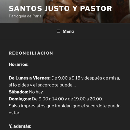
Saltar
SANTOS JUSTO Y PASTOR
al
Parroquia de Parla
contenido
Menú
RECONCILIACIÓN
Horarios:
De Lunes a Viernes:
De 9.00 a 9.15 y después de misa,
si lo pides y el sacerdote puede…
Sábados:
No hay.
Domingos:
De 9.00 a 14.00 y de 19.00 a 20.00.
Salvo imprevistos que impidan que el sacerdote pueda
estar.
Y, además: