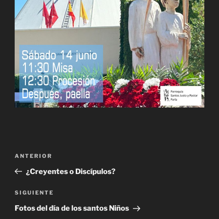
Navegación
Entrada
ANTERIOR
de
anterior:
¿Creyentes o Discípulos?
entradas
Siguiente
SIGUIENTE
entrada
Fotos del día de los santos Niños