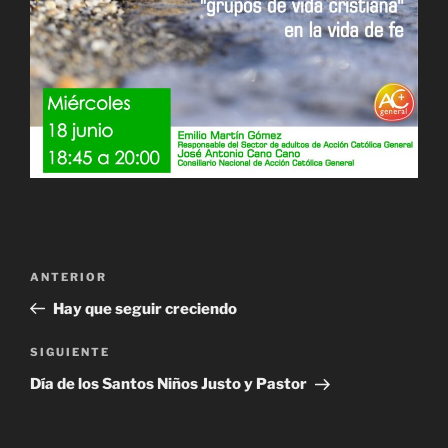
Navegación
Entrada
ANTERIOR
de
anterior:
Hay que seguir creciendo
entradas
Siguiente
SIGUIENTE
entrada
Día de los Santos Niños Justo y Pastor