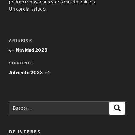
podrán renovar sus votos matrimoniales.
Un cordial saludo.
Navegación
Entrada
ANTERIOR
de
anterior:
Navidad 2023
entradas
Siguiente
SIGUIENTE
entrada
Adviento 2023
Buscar
Buscar
por:
DE INTERES