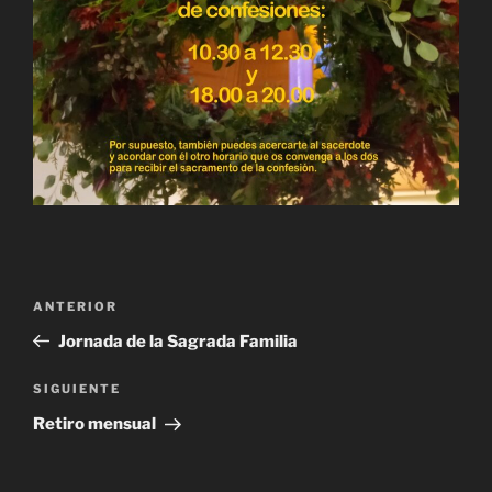
Navegación
Entrada
ANTERIOR
de
anterior:
Jornada de la Sagrada Familia
entradas
Siguiente
SIGUIENTE
entrada
Retiro mensual