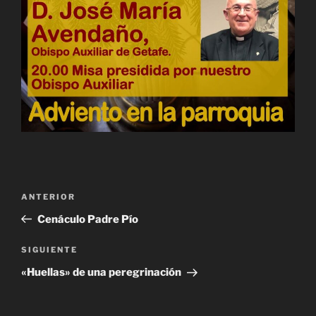
Navegación
Entrada
ANTERIOR
de
anterior:
Cenáculo Padre Pío
entradas
Siguiente
SIGUIENTE
entrada
«Huellas» de una peregrinación