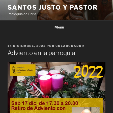
Saltar
SANTOS JUSTO Y PASTOR
al
Parroquia de Parla
contenido
Menú
PUBLICADO
14 DICIEMBRE, 2022
POR
COLABORADOR
EL
Adviento en la parroquia