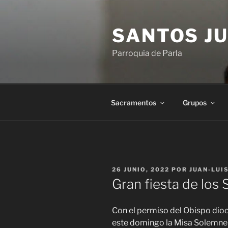
Saltar
al
SANTOS JU
contenido
Parroquia de Parla
Sacramentos
Grupos
PUBLICADO
26 JUNIO, 2022
POR
JUAN-LUI
EL
Gran fiesta de los
Con el permiso del Obispo dio
este domingo la Misa Solemne d