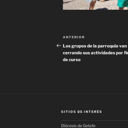
Navegación
Entrada
ANTERIOR
de
anterior:
Los grupos de la parroquia van
cerrando sus actividades por fi
entradas
de curso
SITIOS DE INTERÉS
Diócesis de Getafe