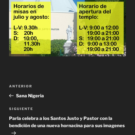
Navegación
Entrada
ANTERIOR
de
anterior:
Sana Nigeria
entradas
Siguiente
SIGUIENTE
entrada
Parla celebra a los Santos Justo y Pastor con la
bendición de una nueva hornacina para sus imagenes