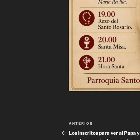
Navegación
Entrada
ANTERIOR
de
anterior:
Los inscritos para ver al Papa y