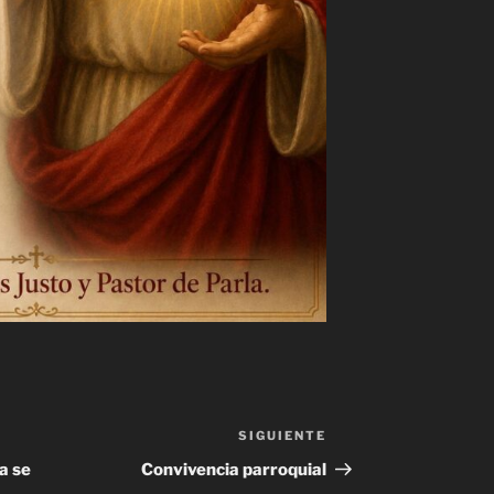
SIGUIENTE
Siguiente
entrada
a se
Convivencia parroquial