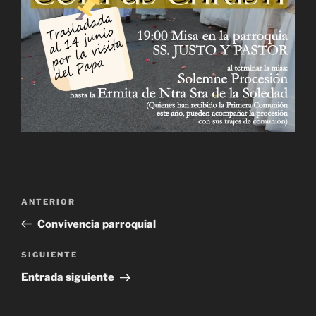
Navegación
Entrada
ANTERIOR
de
anterior:
Convivencia parroquial
entradas
Siguiente
SIGUIENTE
entrada
Entrada siguiente