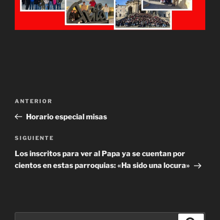
Navegación
Entrada
ANTERIOR
de
anterior:
Horario especial misas
entradas
Siguiente
SIGUIENTE
entrada
Los inscritos para ver al Papa ya se cuentan por
cientos en estas parroquias: «Ha sido una locura»
Buscar