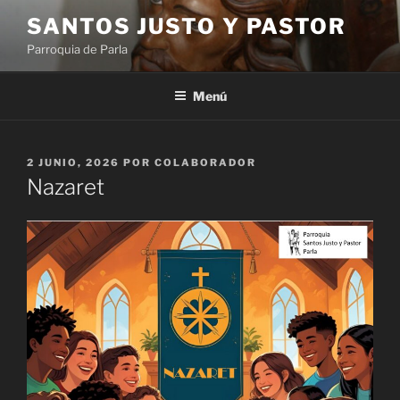
Saltar
SANTOS JUSTO Y PASTOR
al
Parroquia de Parla
contenido
Menú
PUBLICADO
2 JUNIO, 2026
POR
COLABORADOR
EL
Nazaret