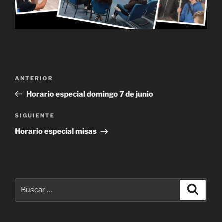
Navegación
Entrada
ANTERIOR
de
anterior:
Horario especial domingo 7 de junio
entradas
Siguiente
SIGUIENTE
entrada
Horario especial misas
Buscar
Buscar
por: