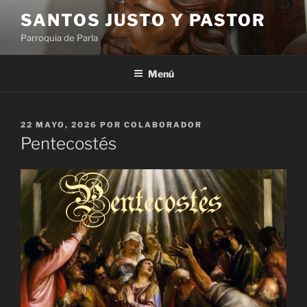
Saltar
SANTOS JUSTO Y PASTOR
al
Parroquia de Parla
contenido
Menú
PUBLICADO
22 MAYO, 2026
POR
COLABORADOR
EL
Pentecostés