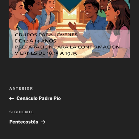
Navegación
Entrada
ANTERIOR
de
anterior:
Cenáculo Padre Pío
entradas
Siguiente
SIGUIENTE
entrada
Pentecostés