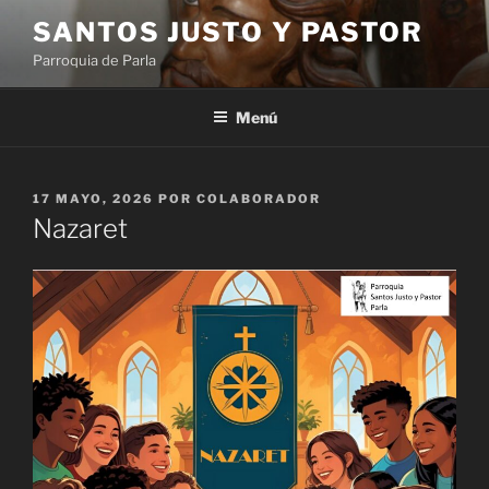
Saltar
SANTOS JUSTO Y PASTOR
al
Parroquia de Parla
contenido
Menú
PUBLICADO
17 MAYO, 2026
POR
COLABORADOR
EL
Nazaret