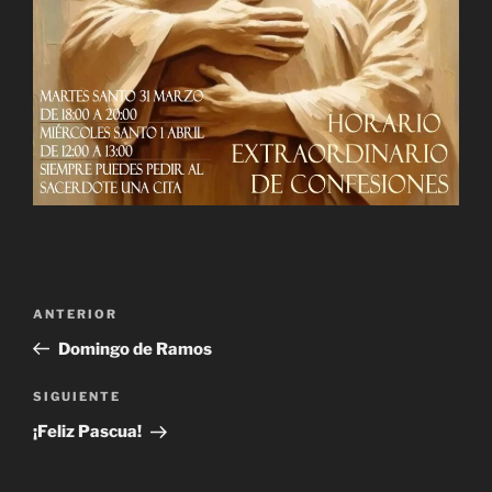
Navegación
Entrada
ANTERIOR
de
anterior:
Domingo de Ramos
entradas
Siguiente
SIGUIENTE
entrada
¡Feliz Pascua!