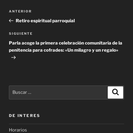
Navegación
Entrada
ANTERIOR
de
anterior:
Retiro espiritual parroquial
entradas
Siguiente
SIGUIENTE
entrada
Parla acoge la primera celebración comunitaria de la
penitencia para cofrades: «Un milagro y un regalo»
Buscar
Buscar
por:
DE INTERES
Horarios