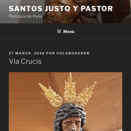
Saltar
SANTOS JUSTO Y PASTOR
al
Parroquia de Parla
contenido
Menú
PUBLICADO
27 MARZO, 2026
POR
COLABORADOR
EL
Via Crucis