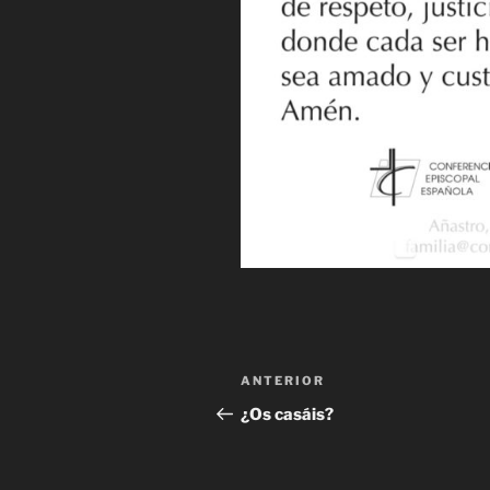
Navegación
Entrada
ANTERIOR
de
anterior:
¿Os casáis?
entradas