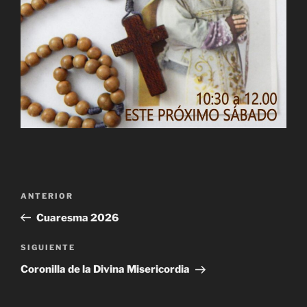
Navegación
Entrada
ANTERIOR
de
anterior:
Cuaresma 2026
entradas
Siguiente
SIGUIENTE
entrada
Coronilla de la Divina Misericordia