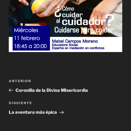
Navegación
Entrada
ANTERIOR
de
anterior:
Coronilla de la Divina MIsericordia
entradas
Siguiente
SIGUIENTE
entrada
La aventura más épica