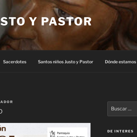
STO Y PASTOR
Sacerdotes
Santos niños Justo y Pastor
Dónde estamos
RADOR
Buscar
o
por:
DE INTERES