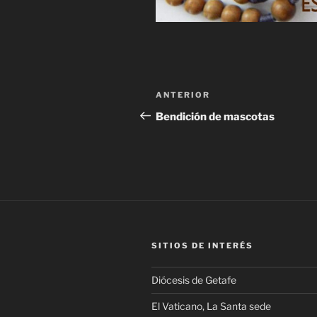
Navegación
Entrada
ANTERIOR
de
anterior:
Bendición de mascotas
entradas
SITIOS DE INTERÉS
Diócesis de Getafe
El Vaticano, La Santa sede