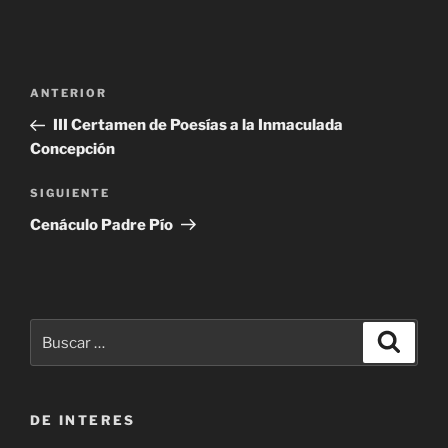
Navegación
Entrada
ANTERIOR
de
anterior:
III Certamen de Poesías a la Inmaculada
entradas
Concepción
Siguiente
SIGUIENTE
entrada
Cenáculo Padre Pío
Buscar
Buscar
por:
DE INTERES