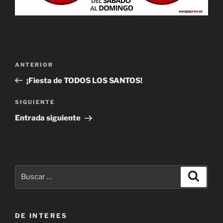
Navegación
Entrada
ANTERIOR
de
anterior:
¡Fiesta de TODOS LOS SANTOS!
entradas
Siguiente
SIGUIENTE
entrada
Entrada siguiente
Buscar
Buscar
por:
DE INTERES