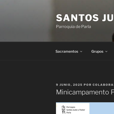
Saltar
al
SANTOS JU
contenido
Parroquia de Parla
Sacramentos
Grupos
PUBLICADO
9 JUNIO, 2025
POR
COLABORA
EL
Minicampamento P