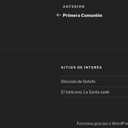
Navegación
Entrada
ANTERIOR
de
anterior:
Primera Comunión
entradas
SITIOS DE INTERÉS
Diócesis de Getafe
El Vaticano, La Santa sede
Funciona gracias a WordPr