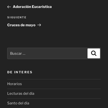
de
anterior:
Adoración Eucarística
entradas
Siguiente
SIGUIENTE
entrada
Cruces de mayo
Buscar
Buscar
por:
DE INTERES
Horarios
Lecturas del día
Santo del día