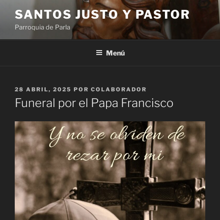
Saltar
SANTOS JUSTO Y PASTOR
al
Parroquia de Parla
contenido
Menú
PUBLICADO
28 ABRIL, 2025
POR
COLABORADOR
EL
Funeral por el Papa Francisco