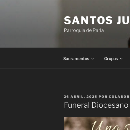
Saltar
al
SANTOS JU
contenido
Parroquia de Parla
Sacramentos
Grupos
PUBLICADO
26 ABRIL, 2025
POR
COLABOR
EL
Funeral Diocesano 