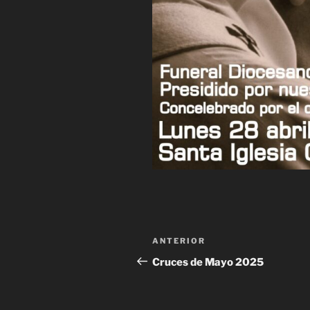
Navegación
Entrada
ANTERIOR
de
anterior:
Cruces de Mayo 2025
entradas