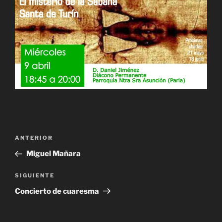
Navegación
Entrada
ANTERIOR
de
anterior:
Miguel Mañara
entradas
Siguiente
SIGUIENTE
entrada
Concierto de cuaresma