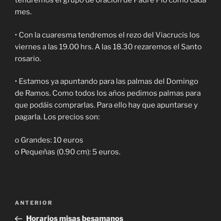
tendremos el grupo de oración de Padre Pío como cada
mes.
• Con la cuaresma tendremos el rezo del Viacrucis los
viernes a las 19.00 hrs. A las 18.30 rezaremos el Santo
rosario.
• Estamos ya apuntando para las palmas del Domingo
de Ramos. Como todos los años pedimos palmas para
que podáis comprarlas. Para ello hay que apuntarse y
pagarla. Los precios son:
o Grandes: 10 euros
o Pequeñas (0.90 cm): 5 euros.
Navegación
Entrada
ANTERIOR
de
anterior:
Horarios misas besamanos