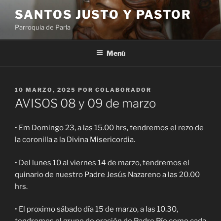
Saltar
SANTOS JUSTO Y PASTOR
al
Parroquia de Parla
contenido
Menú
PUBLICADO
10 MARZO, 2025
POR
COLABORADOR
EL
AVISOS 08 y 09 de marzo
• Em Domingo 23, a las 15.00 hrs, tendremos el rezo de
la coronilla a la Divina Misericordia.
• Del lunes 10 al viernes 14 de marzo, tendremos el
quinario de nuestro Padre Jesús Nazareno a las 20.00
hrs.
• El proximo sábado día 15 de marzo, a las 10.30,