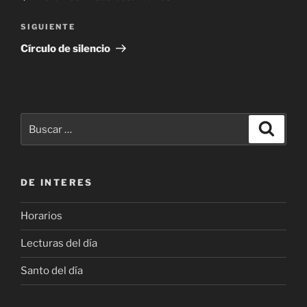
entradas
Siguiente
SIGUIENTE
entrada
Círculo de silencio
Buscar
Buscar
por:
DE INTERES
Horarios
Lecturas del día
Santo del día