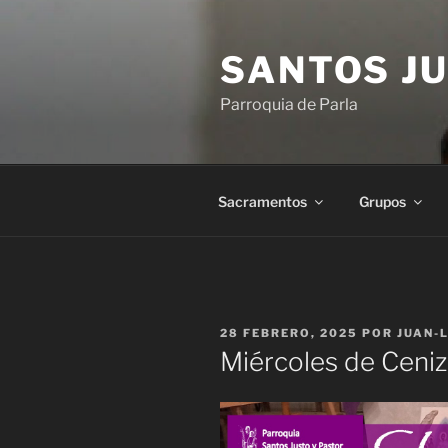
Saltar
al
SANTOS JU
contenido
Parroquia de Parla
Sacramentos
Grupos
PUBLICADO
28 FEBRERO, 2025
POR
JUAN-
EL
Miércoles de Ceni