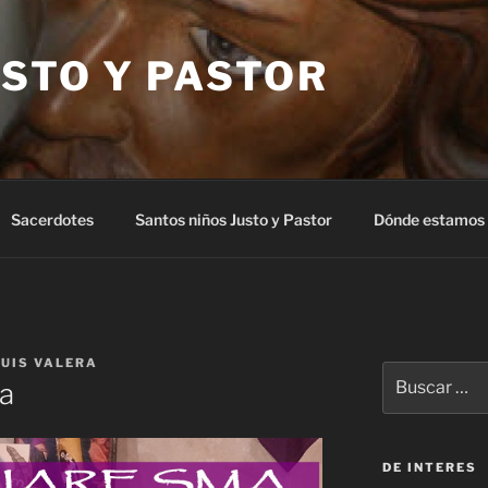
STO Y PASTOR
Sacerdotes
Santos niños Justo y Pastor
Dónde estamos
LUIS VALERA
Buscar
za
por:
DE INTERES