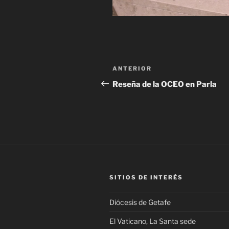
Navegación
Entrada
ANTERIOR
de
anterior:
Reseña de la OCEO en Parla
entradas
SITIOS DE INTERÉS
Diócesis de Getafe
El Vaticano, La Santa sede