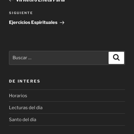
entradas
Siguiente
SIGUIENTE
entrada
Ejercicios Espirituales
Buscar
Buscar
por:
DE INTERES
Horarios
Lecturas del día
Santo del día