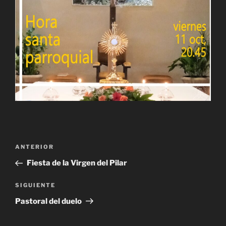
Navegación
Entrada
ANTERIOR
de
anterior:
Fiesta de la Virgen del Pilar
entradas
Siguiente
SIGUIENTE
entrada
Pastoral del duelo