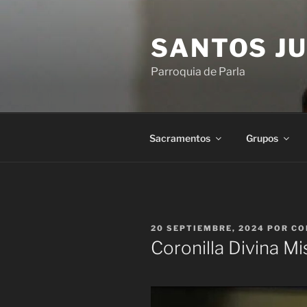
Saltar
al
SANTOS JU
contenido
Parroquia de Parla
Sacramentos
Grupos
PUBLICADO
20 SEPTIEMBRE, 2024
POR
CO
EL
Coronilla Divina Mi