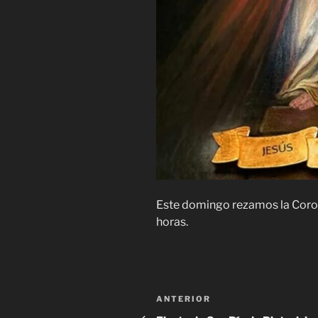
Este domingo rezamos la Coroni
horas.
Navegación
Entrada
ANTERIOR
anterior: