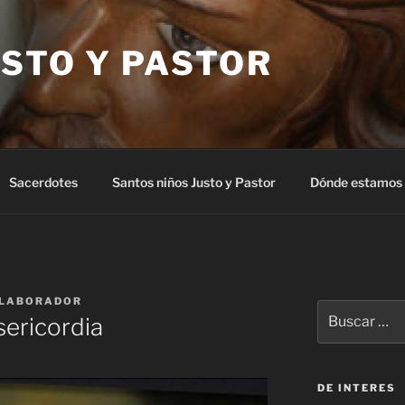
STO Y PASTOR
Sacerdotes
Santos niños Justo y Pastor
Dónde estamos
LABORADOR
Buscar
sericordia
por:
DE INTERES