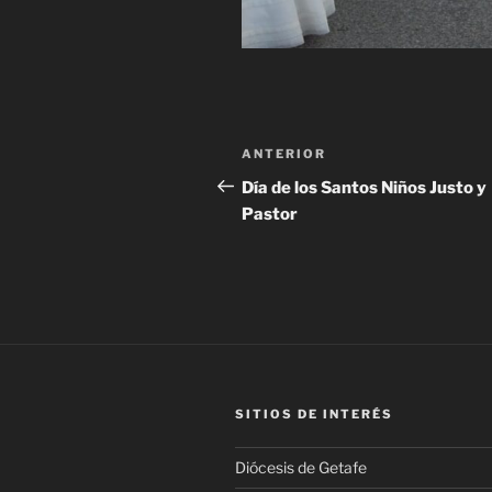
Navegación
Entrada
ANTERIOR
de
anterior:
Día de los Santos Niños Justo y
Pastor
entradas
SITIOS DE INTERÉS
Diócesis de Getafe