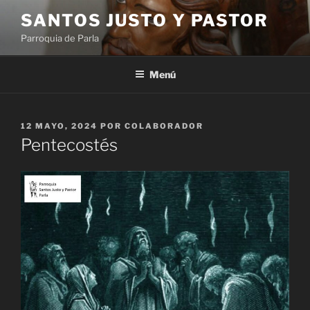
Saltar
SANTOS JUSTO Y PASTOR
al
Parroquia de Parla
contenido
Menú
PUBLICADO
12 MAYO, 2024
POR
COLABORADOR
EL
Pentecostés