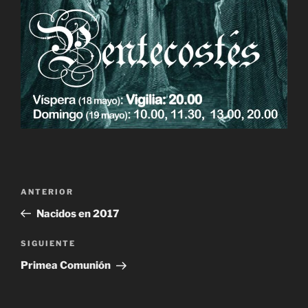
Navegación
Entrada
ANTERIOR
de
anterior:
Nacidos en 2017
entradas
Siguiente
SIGUIENTE
entrada
Primea Comunión