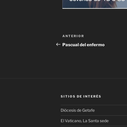
Navegación
Entrada
ANTERIOR
de
anterior:
Pascual del enfermo
entradas
SITIOS DE INTERÉS
Diócesis de Getafe
El Vaticano, La Santa sede