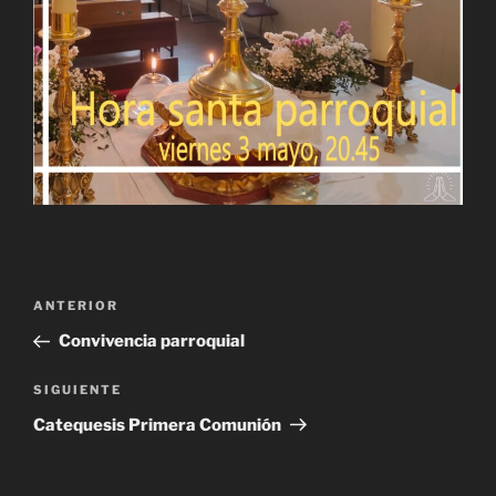
Navegación
Entrada
ANTERIOR
de
anterior:
Convivencia parroquial
entradas
Siguiente
SIGUIENTE
entrada
Catequesis Primera Comunión