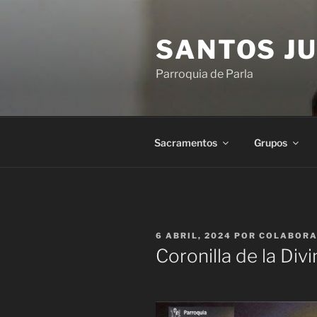
Saltar
al
SANTOS JU
contenido
Parroquia de Parla
Sacramentos
Grupos
PUBLICADO
6 ABRIL, 2024
POR
COLABOR
EL
Coronilla de la Div