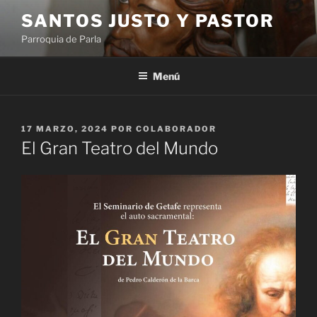
Saltar
SANTOS JUSTO Y PASTOR
al
Parroquia de Parla
contenido
Menú
PUBLICADO
17 MARZO, 2024
POR
COLABORADOR
EL
El Gran Teatro del Mundo