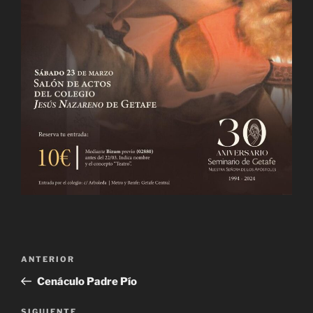
Navegación
Entrada
ANTERIOR
de
anterior:
Cenáculo Padre Pío
entradas
SIGUIENTE