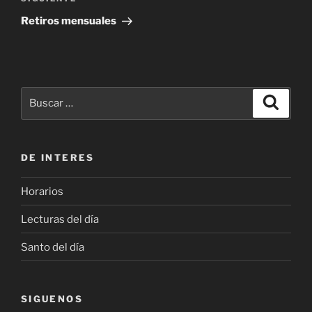
Siguiente
entrada
Retiros mensuales
Buscar
Buscar
por:
DE INTERES
Horarios
Lecturas del día
Santo del día
SIGUENOS