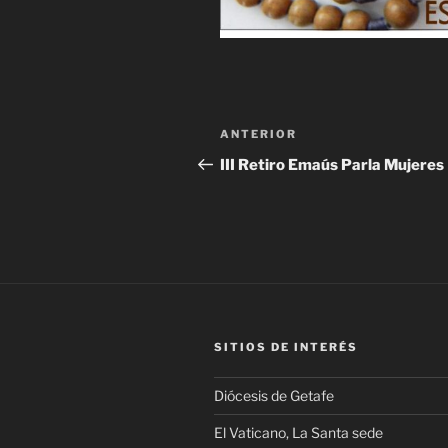
Navegación
Entrada
ANTERIOR
de
anterior:
III Retiro Emaús Parla Mujeres
entradas
SITIOS DE INTERÉS
Diócesis de Getafe
El Vaticano, La Santa sede