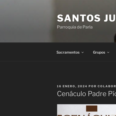
Saltar
al
SANTOS JU
contenido
Parroquia de Parla
Sacramentos
Grupos
PUBLICADO
16 ENERO, 2024
POR
COLABO
EL
Cenáculo Padre Pí