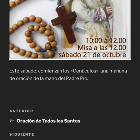
Este sabado, comienzan los «Cenáculos», una mañana
de oración de la mano del Padre Pío.
Navegación
Entrada
ANTERIOR
de
anterior:
Oración de Todos los Santos
entradas
Siguiente
SIGUIENTE