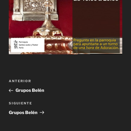
Navegación
Entrada
ANTERIOR
de
anterior:
Grupos Belén
entradas
Siguiente
SIGUIENTE
entrada
Grupos Belén