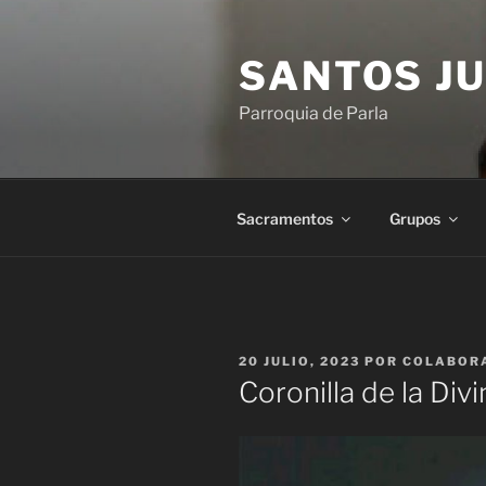
Saltar
al
SANTOS JU
contenido
Parroquia de Parla
Sacramentos
Grupos
PUBLICADO
20 JULIO, 2023
POR
COLABOR
EL
Coronilla de la Div