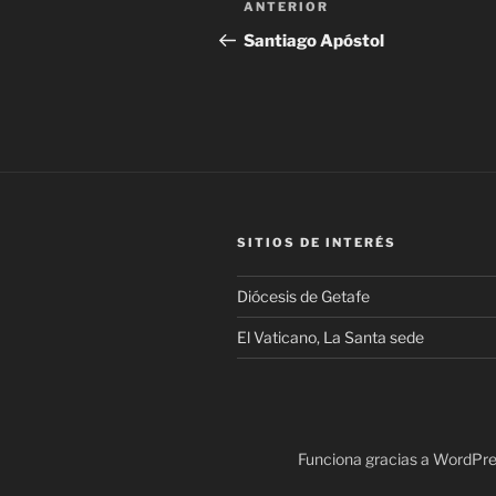
Entrada
ANTERIOR
de
anterior:
Santiago Apóstol
entradas
SITIOS DE INTERÉS
Diócesis de Getafe
El Vaticano, La Santa sede
Funciona gracias a WordPr