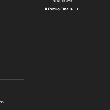
SIGUIENTE
Siguiente
entrada
II Retiro Emaús
ess