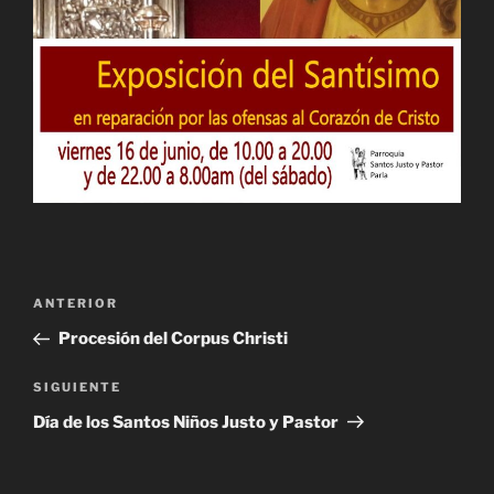
Navegación
Entrada
ANTERIOR
de
anterior:
Procesión del Corpus Christi
entradas
Siguiente
SIGUIENTE
entrada
Día de los Santos Niños Justo y Pastor