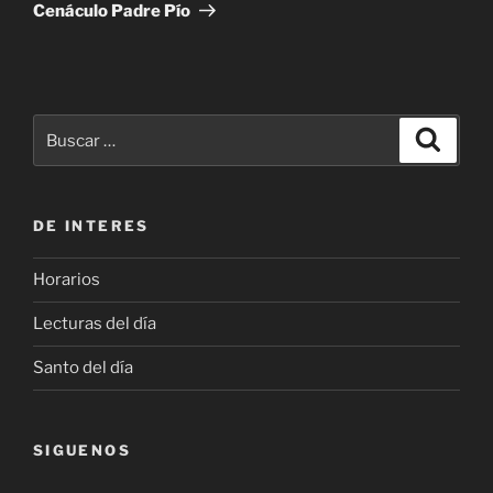
entrada
Cenáculo Padre Pío
Buscar
Buscar
por:
DE INTERES
Horarios
Lecturas del día
Santo del día
SIGUENOS