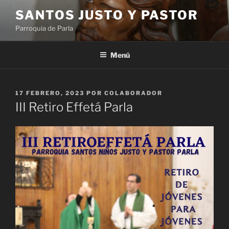
Saltar
SANTOS JUSTO Y PASTOR
al
Parroquia de Parla
contenido
Menú
PUBLICADO
17 FEBRERO, 2023
POR
COLABORADOR
EL
III Retiro Effetá Parla