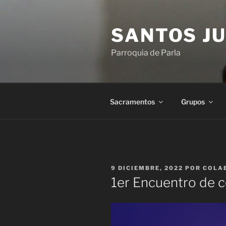
Saltar
al
SANTOS JU
contenido
Parroquia de Parla
Sacramentos
Grupos
PUBLICADO
9 DICIEMBRE, 2022
POR
COLA
EL
1er Encuentro de c