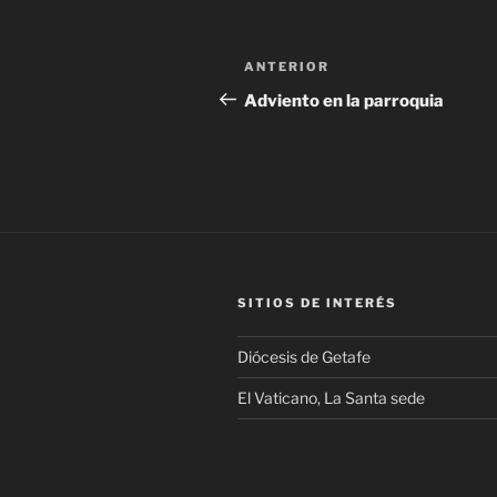
Navegación
Entrada
ANTERIOR
de
anterior:
Adviento en la parroquia
entradas
SITIOS DE INTERÉS
Diócesis de Getafe
El Vaticano, La Santa sede