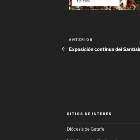
Navegación
Entrada
ANTERIOR
de
anterior:
Exposición continua del Santís
entradas
SITIOS DE INTERÉS
Diócesis de Getafe