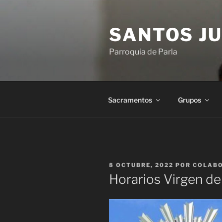
Saltar
al
SANTOS JU
contenido
Parroquia de Parla
Sacramentos
Grupos
PUBLICADO
8 OCTUBRE, 2022
POR
COLAB
EL
Horarios Virgen del