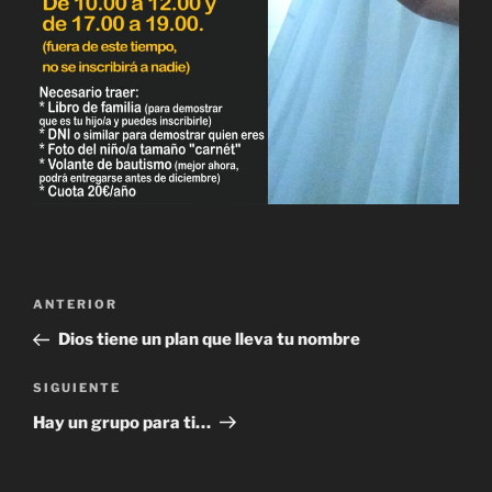
Navegación
Entrada
ANTERIOR
de
anterior:
Dios tiene un plan que lleva tu nombre
entradas
Siguiente
SIGUIENTE
entrada
Hay un grupo para ti…