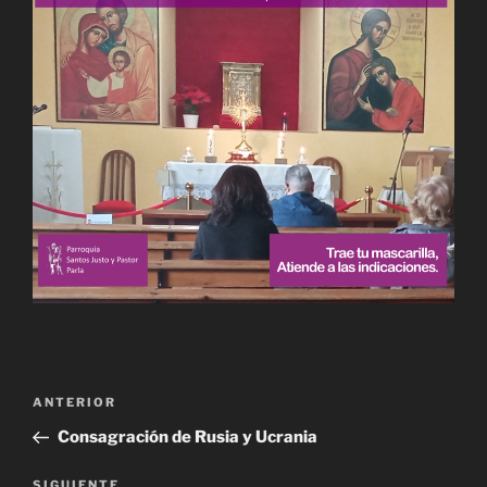
Navegación
Entrada
ANTERIOR
de
anterior:
Consagración de Rusia y Ucrania
entradas
Siguiente
SIGUIENTE